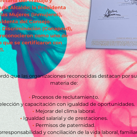
etaria del Trabajo y
aría Alcalde; la Presidenta
 las Mujeres (Inmujeres),
sidenta del Consejo
a Discriminación (Conapred),
s reconocieron como uno de
o que se certificaron con
1.
ordó que las organizaciones reconocidas destacan por su
materia de:
•
Procesos de reclutamiento.
lección y capacitación con igualdad de oportunidades.
•
Mejorar del clima laboral.
•
Igualdad salarial y de prestaciones.
•
Permisos de paternidad.
esponsabilidad y conciliación de la vida laboral, familiar