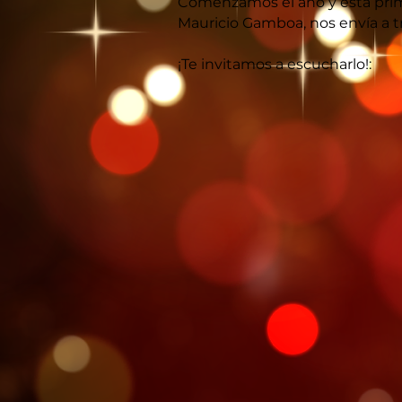
Comenzamos el año y esta prim
Mauricio Gamboa, nos envía a t
¡Te invitamos a escucharlo!: