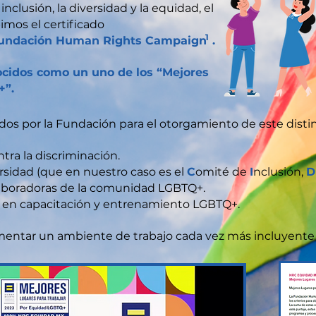
inclusión, la diversidad y la equidad, el
mos el certificado
1
Fundación Human Rights Campaign
.
cidos como un uno de los “Mejores
+”.
os por la Fundación para el otorgamiento de este distin
ra la discriminación.
rsidad (que en nuestro caso es el
C
omité de
I
nclusión,
D
aboradoras de la comunidad LGBTQ+.
 en capacitación y entrenamiento LGBTQ+.
fomentar un ambiente de trabajo cada vez más incluyente 