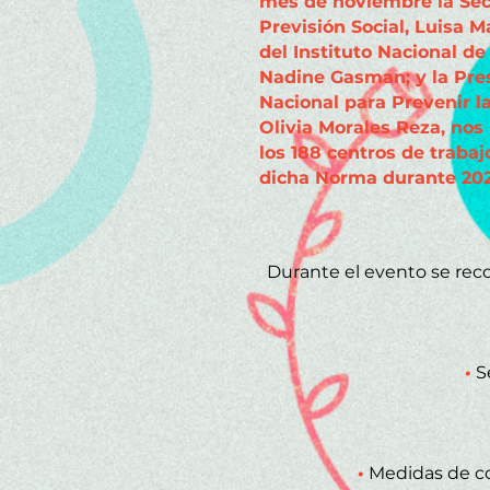
mes de noviembre la Secr
Previsión Social, Luisa M
del Instituto Nacional de
Nadine Gasman; y la Pre
Nacional para Prevenir l
Olivia Morales Reza, no
los 188 centros de trabaj
dicha Norma durante 202
Durante el evento se rec
•
Se
•
Medidas de corr