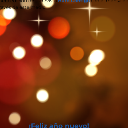
era edición de tu revista
Buró Contigo
con el mensaje q
ravés de este medio.
¡Feliz año nuevo!