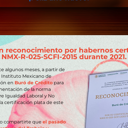
 reconocimiento por habernos cert
NMX-R-025-SCFI-2015 durante 2021.
algunos meses, a partir de
el Instituto Mexicano de
ción en
Buró de Crédito
para
ementación de la norma
e Igualdad Laboral y No
a certificación plata de este
o compartirte que
el pasado